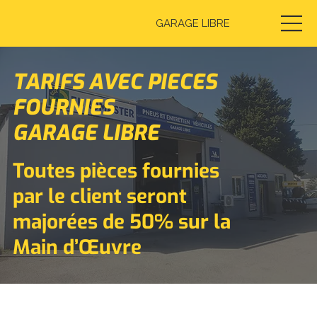
GARAGE LIBRE
TARIFS AVEC PIECES
FOURNIES
GARAGE LIBRE
Toutes pièces fournies
par le client seront
majorées de 50% sur la
Main d’Œuvre